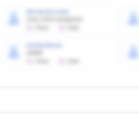
Wim Van Der Linden
Owner LINCA-management
Phone
Email
Carmelo Moreno
OWNER
Phone
Email