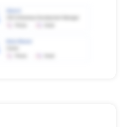
Silvia O
CEO & Business Development Manager
Phone
Email
Brian Weaver
Owner
Phone
Email