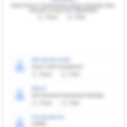
Senior Director Transformation: Global Leadership Team,
reported to Group CEO, Digitalization
Phone
Email
Wim Van Der Linden
Owner LINCA-management
Phone
Email
Silvia O
CEO & Business Development Manager
Phone
Email
Carmelo Moreno
OWNER